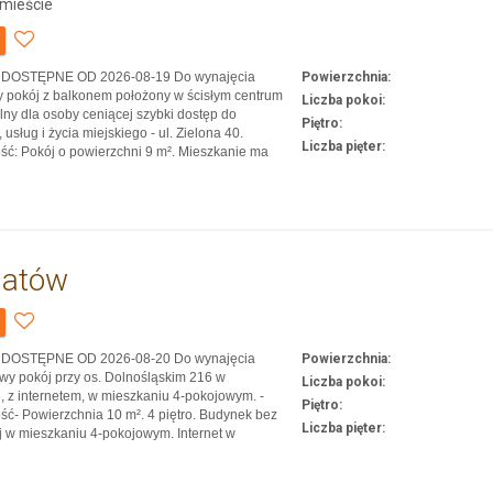
mieście
u: DOSTĘPNE OD 2026-08-19 Do wynajęcia
Powierzchnia:
y pokój z balkonem położony w ścisłym centrum
Liczba pokoi:
alny dla osoby ceniącej szybki dostęp do
Piętro:
 usług i życia miejskiego - ul. Zielona 40.
Liczba pięter:
ć: Pokój o powierzchni 9 m². Mieszkanie ma
². Piętro 1. Ogrzewanie elektryczne. Lokalizacja:
samym sercu Łodzi, tuż przy ul. Piotrkowskiej –
hatów
u: DOSTĘPNE OD 2026-08-20 Do wynajęcia
Powierzchnia:
y pokój przy os. Dolnośląskim 216 w
Liczba pokoi:
, z internetem, w mieszkaniu 4-pokojowym. -
Piętro:
ć- Powierzchnia 10 m². 4 piętro. Budynek bez
Liczba pięter:
j w mieszkaniu 4-pokojowym. Internet w
 -Lokalizacja- Osiedle Dolnośląskie – dobrze
ana część Bełchatowa. Około 20 minut
ą miejską do SAN. W pobliżu…