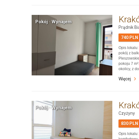
Krak
Pokój · Wynajem
Prądnik Bi
740 PLN
Opis lokal
pokój z bal
Pleszowskie
pokoju 7 m².
okolicy, z 
uczelni. W 
Więcej
centralne. 
łazienek or
Krak
Pokój · Wynajem
Czyżyny
830 PLN
Opis lokal
komfortowy 