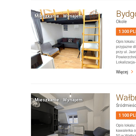
Bydg
Mieszkanie · Wynajem
Okole
1 300 P
Opis lokal
przyjazne d
przy ul. Ja
Powierzchni
Lokalizacja
przystanki 
Więcej
Szkoła Gosp
km). W pobl
Wałb
Mieszkanie · Wynajem
Śródmieśc
1 100 P
Opis lokal
kawalerka o
50 w Wałbrz