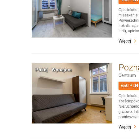
Opis lokalu
mieszkanie 
Powierzchni
Lokalizacja
Lidl), aptek
katowickich
Więcej
Park Bedero
autobusowe
Pozn
Pokój · Wynajem
Centrum
650 PLN
Opis lokalu
sześciopoko
Nieruchomoś
gazowe. Int
pomieszczeń
zapewniając
Więcej
pobliżu są 
Targi Pozna