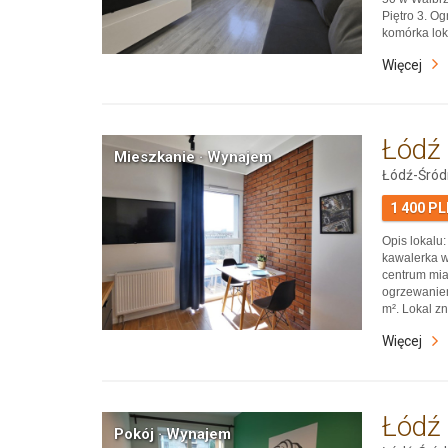
Piętro 3. O
komórka lok
znajdują si
Więcej
Victoria, pu
komuni…
Łódź
Mieszkanie · Wynajem
Łódź-Śród
1 400 P
Opis lokal
kawalerka w
centrum mia
ogrzewaniem
m². Lokal z
Wysoki stan
Więcej
Lokalizacja-
najważniej
Łódź
Pokój · Wynajem