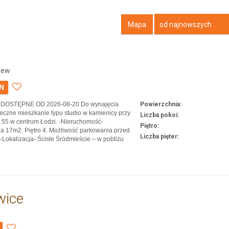
Mapa
od najnowszych
zew
LN
u: DOSTĘPNE OD 2026-08-20 Do wynajęcia
Powierzchnia:
oneczne mieszkanie typu studio w kamienicy przy
Liczba pokoi:
j 55 w centrum Łodzi. -Nieruchomość-
Piętro:
a 17m2. Piętro 4. Możliwość parkowania przed
Liczba pięter:
-Lokalizacja- Ścisłe Śródmieście – w pobliżu
ska oraz Galeria Łódzka. Zaledwie 250 m do
Wyższej Szkoły Filmowej i Wyższej Szkoły
ojektowania.…
wice