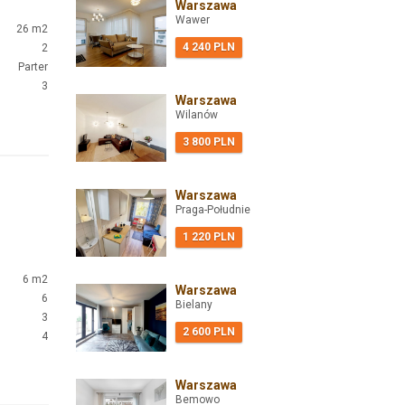
Warszawa
Wawer
26 m2
4 240 PLN
2
Parter
3
Warszawa
Wilanów
3 800 PLN
Warszawa
Praga-Południe
1 220 PLN
6 m2
Warszawa
6
Bielany
3
2 600 PLN
4
Warszawa
Bemowo