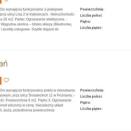
: Do wynajęcia funkcjonalne 2-pokojowe
Powierzchnia:
przy ulicy Lisa 2 w Katowicach. -Nieruchomość-
Liczba pokoi:
a 26 m2. Parter. Ogrzewanie elektryczne. -
Piętro:
- Wygodna okolica – blisko sklepy (Biedronka,
Liczba pięter:
a i punkty usługowe. Szybki dojazd do
 uczelni (UŚ, UE, ASP). W pobliżu Staw Maroko i
wiec. Tuż obok przystanki tramwajowe i
, które…
ań
: Do wynajęcia funkcjonalny pokój w mieszkaniu
Powierzchnia:
jowym, przy ulicy Śniadeckich 11 w Poznaniu. -
Liczba pokoi:
ć- Powierzchnia 6 m2. Piętro 3. Ogrzewanie
Piętro:
ernet wliczony w cenę. Niezależny układ
Liczba pięter:
, duża, przestronna powierzchnia
a wygodne funkcjonowanie. -Lokalizacja- W
sklepy (Żabka, Biedronka), Międzynarodowe
ńskie, restaurac…