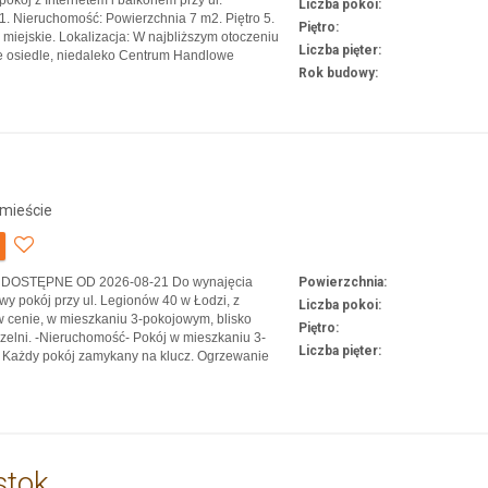
Liczba pokoi:
 1. Nieruchomość: Powierzchnia 7 m2. Piętro 5.
Piętro:
miejskie. Lokalizacja: W najbliższym otoczeniu
Liczba pięter:
 osiedle, niedaleko Centrum Handlowe
Rok budowy:
na infrastruktura, sklepy osiedlowe i punkty
W pobliżu basen, kompleks budynków
ych. Dobry dojazd do…
mieście
u: DOSTĘPNE OD 2026-08-21 Do wynajęcia
Powierzchnia:
y pokój przy ul. Legionów 40 w Łodzi, z
Liczba pokoi:
w cenie, w mieszkaniu 3-pokojowym, blisko
Piętro:
czelni. -Nieruchomość- Pokój w mieszkaniu 3-
Liczba pięter:
 Każdy pokój zamykany na klucz. Ogrzewanie
Internet w cenie. Mieszkanie w pełni umeblowane
e. -Lokalizacja- Śródmieście – doskonale
ana część Łodzi…
stok