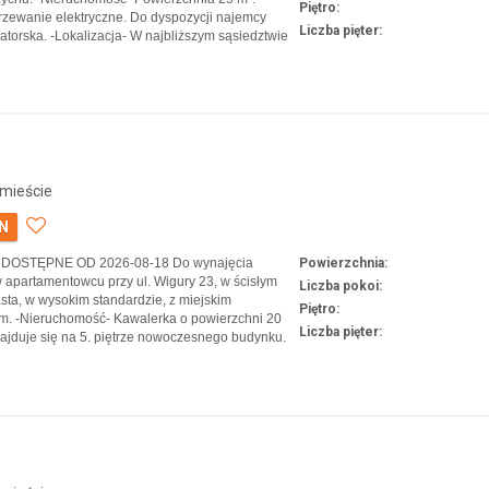
Piętro:
grzewanie elektryczne. Do dyspozycji najemcy
Liczba pięter:
atorska. -Lokalizacja- W najbliższym sąsiedztwie
ę sklepy (POLOmarket, Biedronka), Galeria
nkty usługowe, piekarnie oraz restauracje. Dobra
mieście
LN
u: DOSTĘPNE OD 2026-08-18 Do wynajęcia
Powierzchnia:
 apartamentowcu przy ul. Wigury 23, w ścisłym
Liczba pokoi:
sta, w wysokim standardzie, z miejskim
Piętro:
. -Nieruchomość- Kawalerka o powierzchni 20
Liczba pięter:
najduje się na 5. piętrze nowoczesnego budynku.
dard wykończenia. Ogrzewanie miejskie. -
 Śródmieście – ścisłe centrum Łodzi, w pobliżu
szych p…