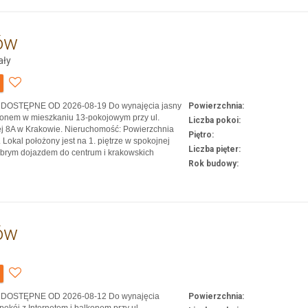
ów
ały
u: DOSTĘPNE OD 2026-08-19 Do wynajęcia jasny
Powierzchnia:
konem w mieszkaniu 13-pokojowym przy ul.
Liczba pokoi:
j 8A w Krakowie. Nieruchomość: Powierzchnia
Piętro:
 Lokal położony jest na 1. piętrze w spokojnej
Liczba pięter:
dobrym dojazdem do centrum i krakowskich
Rok budowy:
cenie najmu dostęp do Internetu. Ogrzewanie
Dostęp do 2 w pełni wyposażonych kuchni, 3
az do…
ów
u: DOSTĘPNE OD 2026-08-12 Do wynajęcia
Powierzchnia:
pokój z Internetem i balkonem przy ul.