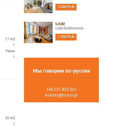
3 200 PLN
Łódź
Łódź-Śródmieście
1 950 PLN
17 m2
1
Parter
1
Мы говорим по-русски
+48 531 803 202
kvartiry@mzuri.pl
25 m2
1