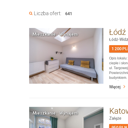
Liczba ofert:
641
Łódź
Mieszkanie · Wynajem
Łódź-Wid
1 200 P
Opis lokal
ciepłe i sł
ul. Targowe
Powierzchni
budynkiem. 
park Źródli
Więcej
Państwowej 
Sztuki i Pr
Kato
Mieszkanie · Wynajem
Załęże
950 PLN