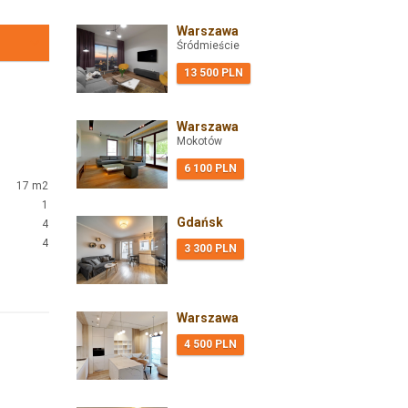
Warszawa
Śródmieście
13 500 PLN
Warszawa
Mokotów
6 100 PLN
17 m2
1
Gdańsk
4
4
3 300 PLN
Warszawa
4 500 PLN