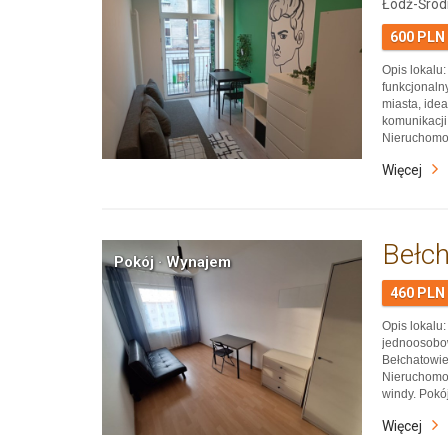
Łódź-Śród
600 PLN
Opis lokal
funkcjonaln
miasta, ide
komunikacji,
Nieruchomoś
łącznie 46 m
Więcej
Położenie w 
restaur…
Bełc
Pokój · Wynajem
460 PLN
Opis lokal
jednoosobow
Bełchatowie
Nieruchomoś
windy. Pokó
mieszkaniu.
Więcej
skomunikow
komunikacj