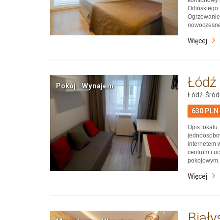
Orlińskiego
Ogrzewanie 
nowoczesne
Czyżyny, peł
Więcej
usługowe. 
korporacyjn
Łódź
Pokój · Wynajem
Łódź-Śród
630 PLN
Opis lokal
jednoosobow
internetem 
centrum i u
pokojowym.
centralne. 
Więcej
i wyposażon
skomunikow
Biały