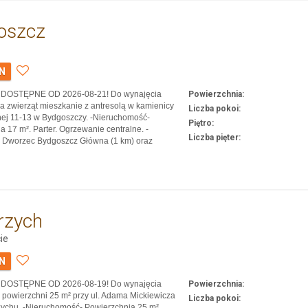
oszcz
LN
u: DOSTĘPNE OD 2026-08-21! Do wynajęcia
Powierzchnia:
la zwierząt mieszkanie z antresolą w kamienicy
Liczba pokoi:
snej 11-13 w Bydgoszczy. -Nieruchomość-
Piętro:
a 17 m². Parter. Ogrzewanie centralne. -
Liczba pięter:
- Dworzec Bydgoszcz Główna (1 km) oraz
tramwajowe i autobusowe (350 m). Wyższa
odarki (1 km) oraz Bydgoska Szkoła Wyższa (1
iżu Bulwary nad Brd…
rzych
ie
LN
u: DOSTĘPNE OD 2026-08-19! Do wynajęcia
Powierzchnia:
 powierzchni 25 m² przy ul. Adama Mickiewicza
Liczba pokoi:
ychu. -Nieruchomość- Powierzchnia 25 m².