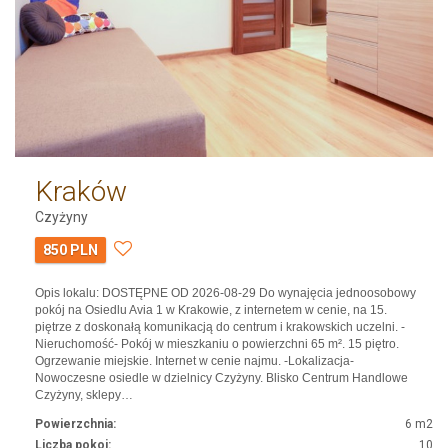
Kraków
Czyżyny
850 PLN
Opis lokalu: DOSTĘPNE OD 2026-08-29 Do wynajęcia jednoosobowy
pokój na Osiedlu Avia 1 w Krakowie, z internetem w cenie, na 15.
piętrze z doskonałą komunikacją do centrum i krakowskich uczelni. -
Nieruchomość- Pokój w mieszkaniu o powierzchni 65 m². 15 piętro.
Ogrzewanie miejskie. Internet w cenie najmu. -Lokalizacja-
Nowoczesne osiedle w dzielnicy Czyżyny. Blisko Centrum Handlowe
Czyżyny, sklepy…
Powierzchnia:
6 m2
Liczba pokoi:
10