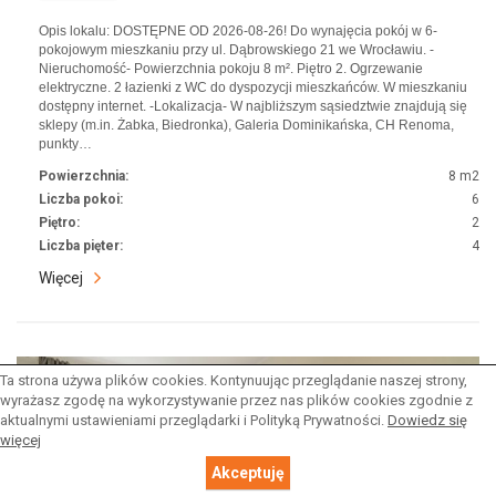
Opis lokalu: DOSTĘPNE OD 2026-08-26! Do wynajęcia pokój w 6-
pokojowym mieszkaniu przy ul. Dąbrowskiego 21 we Wrocławiu. -
Nieruchomość- Powierzchnia pokoju 8 m². Piętro 2. Ogrzewanie
elektryczne. 2 łazienki z WC do dyspozycji mieszkańców. W mieszkaniu
dostępny internet. -Lokalizacja- W najbliższym sąsiedztwie znajdują się
sklepy (m.in. Żabka, Biedronka), Galeria Dominikańska, CH Renoma,
punkty…
Powierzchnia:
8 m2
Liczba pokoi:
6
Piętro:
2
Liczba pięter:
4
Więcej
Pokój · Wynajem
Ta strona używa plików cookies. Kontynuując przeglądanie naszej strony,
wyrażasz zgodę na wykorzystywanie przez nas plików cookies zgodnie z
aktualnymi ustawieniami przeglądarki i Polityką Prywatności.
Dowiedz się
więcej
Akceptuję