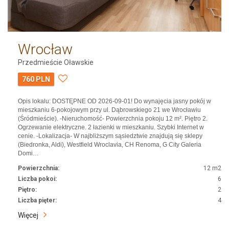
Wrocław
Przedmieście Oławskie
760 PLN
Opis lokalu: DOSTĘPNE OD 2026-09-01! Do wynajęcia jasny pokój w
mieszkaniu 6-pokojowym przy ul. Dąbrowskiego 21 we Wrocławiu
(Śródmieście). -Nieruchomość- Powierzchnia pokoju 12 m². Piętro 2.
Ogrzewanie elektryczne. 2 łazienki w mieszkaniu. Szybki Internet w
cenie. -Lokalizacja- W najbliższym sąsiedztwie znajdują się sklepy
(Biedronka, Aldi), Westfield Wroclavia, CH Renoma, G City Galeria
Domi…
Powierzchnia:
12 m2
Liczba pokoi:
6
Piętro:
2
Liczba pięter:
4
Więcej