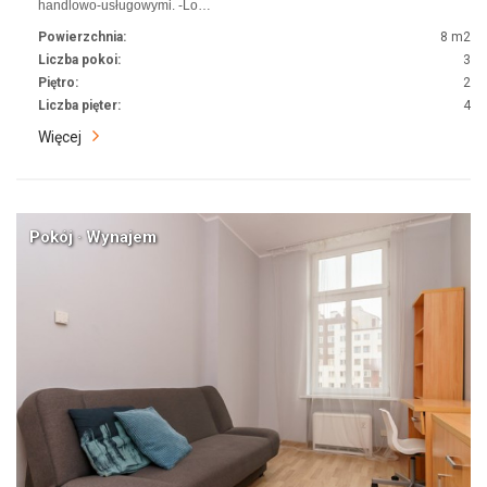
handlowo-usługowymi. -Lo…
Powierzchnia:
8 m2
Liczba pokoi:
3
Piętro:
2
Liczba pięter:
4
Więcej
Pokój · Wynajem