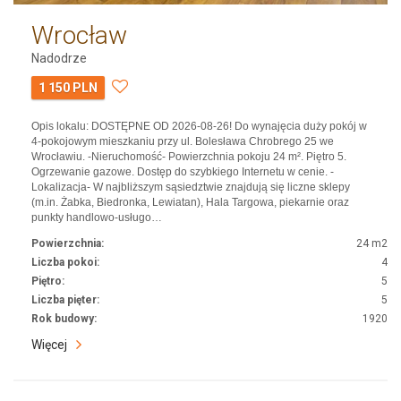
Wrocław
Nadodrze
1 150 PLN
Opis lokalu: DOSTĘPNE OD 2026-08-26! Do wynajęcia duży pokój w
4-pokojowym mieszkaniu przy ul. Bolesława Chrobrego 25 we
Wrocławiu. -Nieruchomość- Powierzchnia pokoju 24 m². Piętro 5.
Ogrzewanie gazowe. Dostęp do szybkiego Internetu w cenie. -
Lokalizacja- W najbliższym sąsiedztwie znajdują się liczne sklepy
(m.in. Żabka, Biedronka, Lewiatan), Hala Targowa, piekarnie oraz
punkty handlowo-usługo…
Powierzchnia:
24 m2
Liczba pokoi:
4
Piętro:
5
Liczba pięter:
5
Rok budowy:
1920
Więcej