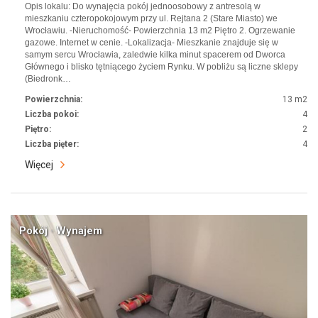
Opis lokalu: Do wynajęcia pokój jednoosobowy z antresolą w
mieszkaniu czteropokojowym przy ul. Rejtana 2 (Stare Miasto) we
Wrocławiu. -Nieruchomość- Powierzchnia 13 m2 Piętro 2. Ogrzewanie
gazowe. Internet w cenie. -Lokalizacja- Mieszkanie znajduje się w
samym sercu Wrocławia, zaledwie kilka minut spacerem od Dworca
Głównego i blisko tętniącego życiem Rynku. W pobliżu są liczne sklepy
(Biedronk…
Powierzchnia:
13 m2
Liczba pokoi:
4
Piętro:
2
Liczba pięter:
4
Więcej
Pokój · Wynajem