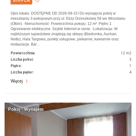
870 PLN
Opis lokalu: DOSTĘPNE OD 2026-08-31! Do wynajęcia pokój w
mieszkaniu 3-pokojowym przy ul. Elizy Orzeszkowej 58 we Wrocławiu
(Ołbin). -Nieruchomość- Powierzchnia pokoju: 12 m². Piętro 1.
Ogrzewanie elektryczne. Szybki Internet w cenie. -Lokalizacja- W
najbliższym sąsiedztwie znajdują się sklepy (Biedronka, Auchan,
Netto), Hala Targowa, punkty usługowe, piekarnie, kawiarnie oraz
restauracje. Bar…
Powierzchnia:
12 m2
Liczba pokoi:
3
Piętro:
1
Liczba pięter:
4
Więcej
Pokój · Wynajem