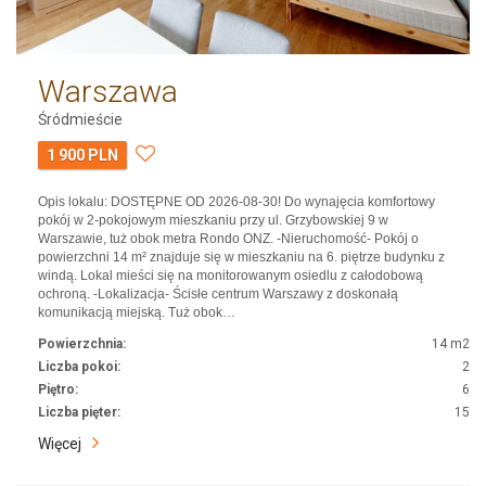
Warszawa
Śródmieście
1 900 PLN
Opis lokalu: DOSTĘPNE OD 2026-08-30! Do wynajęcia komfortowy
pokój w 2-pokojowym mieszkaniu przy ul. Grzybowskiej 9 w
Warszawie, tuż obok metra Rondo ONZ. -Nieruchomość- Pokój o
powierzchni 14 m² znajduje się w mieszkaniu na 6. piętrze budynku z
windą. Lokal mieści się na monitorowanym osiedlu z całodobową
ochroną. -Lokalizacja- Ścisłe centrum Warszawy z doskonałą
komunikacją miejską. Tuż obok…
Powierzchnia:
14 m2
Liczba pokoi:
2
Piętro:
6
Liczba pięter:
15
Więcej