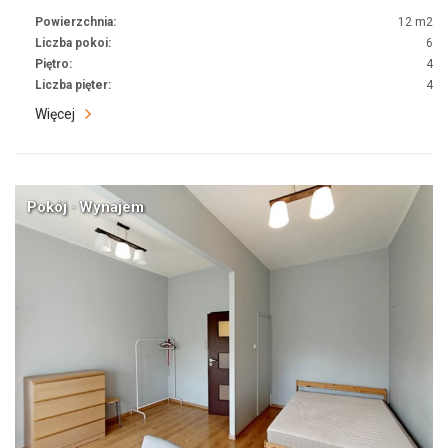
Powierzchnia:
12 m2
Liczba pokoi:
6
Piętro:
4
Liczba pięter:
4
Więcej
Pokój · Wynajem