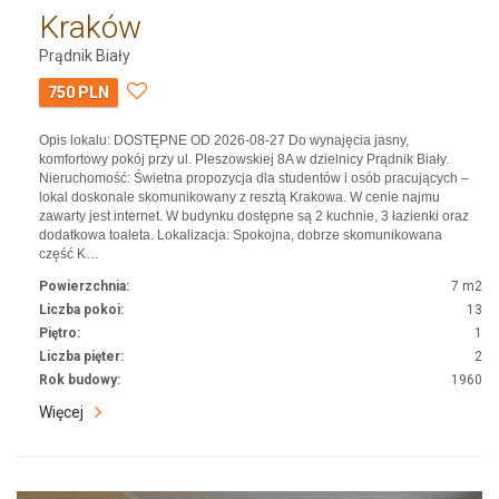
Kraków
Prądnik Biały
750 PLN
Opis lokalu: DOSTĘPNE OD 2026-08-27 Do wynajęcia jasny,
komfortowy pokój przy ul. Pleszowskiej 8A w dzielnicy Prądnik Biały.
Nieruchomość: Świetna propozycja dla studentów i osób pracujących –
lokal doskonale skomunikowany z resztą Krakowa. W cenie najmu
zawarty jest internet. W budynku dostępne są 2 kuchnie, 3 łazienki oraz
dodatkowa toaleta. Lokalizacja: Spokojna, dobrze skomunikowana
część K…
Powierzchnia:
7 m2
Liczba pokoi:
13
Piętro:
1
Liczba pięter:
2
Rok budowy:
1960
Więcej