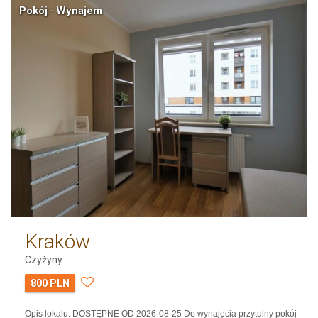
Pokój · Wynajem
Kraków
Czyżyny
800 PLN
Opis lokalu: DOSTĘPNE OD 2026-08-25 Do wynajęcia przytulny pokój