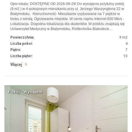
Opis lokalu: DOSTĘPNE OD 2026-08-29! Do wynajęcia przytulny pokój
(9 m2 ) w 4-pokojowym mieszkaniu przy ul. Jerzego Waszyngtona 22 w
Białymstoku. -Nieruchomość- Mieszkanie usytuowane na 7 piętrze w
bloku z windą. Ogrzewanie miejskie. W cenie najmu Internet 600 Mb/s -
Lokalizacja- Dogodna lokalizacja dla studentów. W pobliżu znajdują się
Uniwersytet Medyczny w Białymstoku, Politechnika Białostock…
Powierzchnia:
9 m2
Liczba pokoi:
4
Piętro:
7
Liczba pięter:
10
Więcej
Pokój · Wynajem