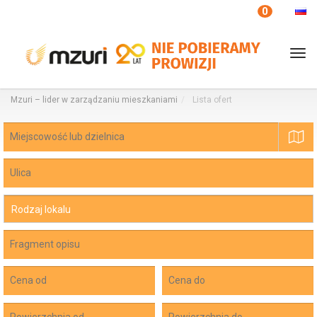
Twoje ulubione
0
Tog
nav
Mzuri – lider w zarządzaniu mieszkaniami
Lista ofert
mapa
Rodzaj lokalu