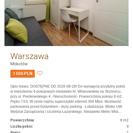
Warszawa
Mokotów
1 030 PLN
Opis lokalu: DOSTĘPNE OD 2026-08-28! Do wynajęcia przytulny pokój
w mieszkaniu 4-pokojowym niedaleko Al. Wilanowskiej na Służewcu,
przy ul. Pieńkowskiego 4. -Nieruchomość- Powierzchnia pokoju 8 m2.
Piętro 7/10. W cenie najmu superszybki internet 300 Mb/s. Możliwość
parkowania przed budynkiem - duży parking. -Lokalizacja- Blisko UW
Wydział Zarządzania i Uczelnia Łazarskiego. Niedaleko Metro Wila…
Powierzchnia:
8 m2
Liczba pokoi:
4
Piętro:
7