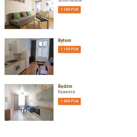
Śródmieście
1 260 PLN
Bytom
1 150 PLN
Będzin
Ksawera
1 400 PLN