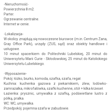
-Nieruchomość-
Powierzchnia 8 m2.
Parter.
Ogrzewanie centralne.
Internet w cenie.
-Lokalizacja-
W okolicy znajdują się nowoczesne biurowce (m.in. Centrum Zana,
Gray Office Park), urzędy (ZUS, sąd) oraz obiekty handlowe i
usługowe.
10 minut spacerkiem do Politechniki Lubelskiej, 20 minut do
Uniwersytetu Marii Curie - Skłodowskiej, 25 minut do Katolickiego
Uniwersytetu Lubelskiego.
-Wyposażenie-
Pokój: łóżko, biurko, komoda, szafka, szafa, regał.
Kuchnia: kuchenka gazowa z piekarnikiem, zlew, lodówko-
zamrażalka, mikrofalówka, szafki kuchenne, stół + kilka krzeseł.
Łazienka: prysznic, umywalka z szafką, podświetlane lustro z
półką, pralka.
WC: WC, umywalka.
Przedpokój: pojemna szafa w zabudowie.