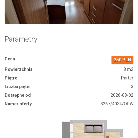
Zdjęcie 1
Parametry
Cena
250 PLN
Powierzchnia
8 m2
Piętro
Parter
Liczba pięter
3
Dostępne od
2026-08-02
Numer oferty
8267/4034/OPW