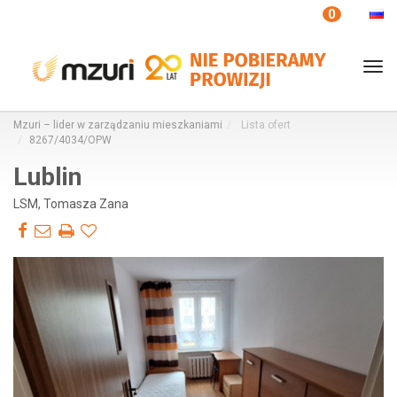
Twoje ulubione
0
Tog
nav
Mzuri – lider w zarządzaniu mieszkaniami
Lista ofert
8267/4034/OPW
Lublin
LSM, Tomasza Zana