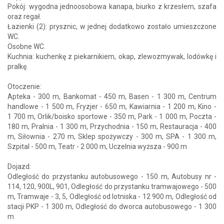
Pokój: wygodna jednoosobowa kanapa, biurko z krzesłem, szafa
oraz regał.
Łazienki (2): prysznic, w jednej dodatkowo zostało umieszczone
WC.
Osobne WC.
Kuchnia: kuchenkę z piekarnikiem, okap, zlewozmywak, lodówkę i
pralkę.
Otoczenie:
Apteka - 300 m, Bankomat - 450 m, Basen - 1 300 m, Centrum
handlowe - 1 500 m, Fryzjer - 650 m, Kawiarnia - 1 200 m, Kino -
1 700 m, Orlik/boisko sportowe - 350 m, Park - 1 000 m, Poczta -
180 m, Pralnia - 1 300 m, Przychodnia - 150 m, Restauracja - 400
m, Siłownia - 270 m, Sklep spożywczy - 300 m, SPA - 1 300 m,
Szpital - 500 m, Teatr - 2 000 m, Uczelnia wyższa - 900 m
Dojazd:
Odległość do przystanku autobusowego - 150 m, Autobusy nr -
114, 120, 900L, 901, Odległość do przystanku tramwajowego - 500
m, Tramwaje - 3, 5, Odległość od lotniska - 12 900 m, Odległość od
stacji PKP - 1 300 m, Odległość do dworca autobusowego - 1 300
m