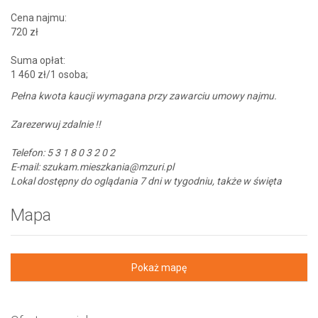
Cena najmu:
720 zł
Suma opłat:
1 460 zł/1 osoba;
Pełna kwota kaucji wymagana przy zawarciu umowy najmu.
Zarezerwuj zdalnie !!
Telefon: 5 3 1 8 0 3 2 0 2
E-mail: szukam.mieszkania@mzuri.pl
Lokal dostępny do oglądania 7 dni w tygodniu, także w święta
Mapa
Pokaż mapę