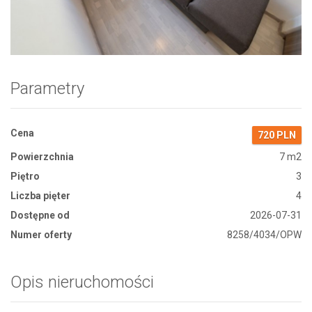
Zdjęcie 1
Parametry
Cena
720 PLN
Powierzchnia
7 m2
Piętro
3
Liczba pięter
4
Dostępne od
2026-07-31
Numer oferty
8258/4034/OPW
Opis nieruchomości