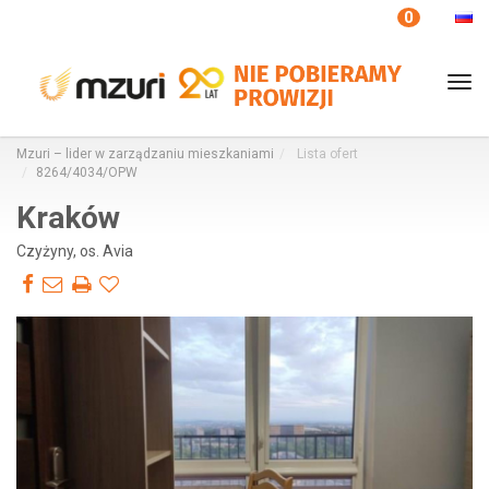
Twoje ulubione
0
Tog
nav
Mzuri – lider w zarządzaniu mieszkaniami
Lista ofert
8264/4034/OPW
Kraków
Czyżyny, os. Avia