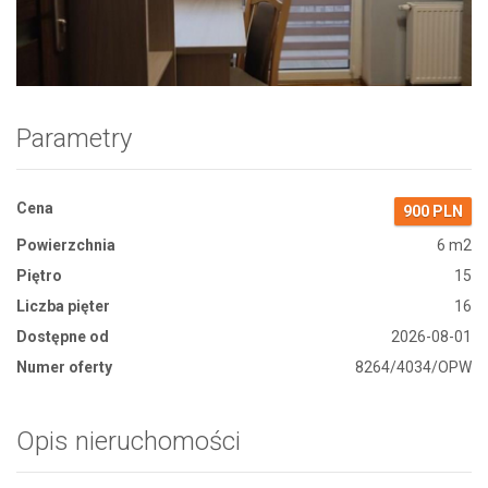
Zdjęcie 1
Parametry
Cena
900 PLN
Powierzchnia
6 m2
Piętro
15
Liczba pięter
16
Dostępne od
2026-08-01
Numer oferty
8264/4034/OPW
Opis nieruchomości