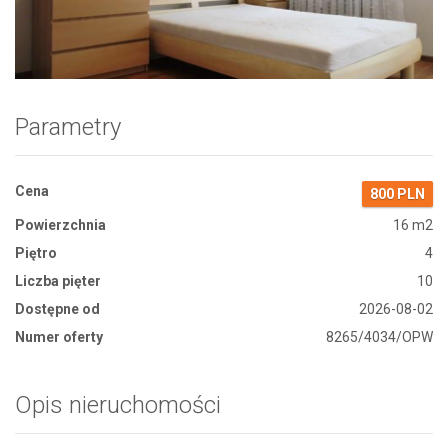
Zdjęcie 1
Parametry
Cena
800 PLN
Powierzchnia
16 m2
Piętro
4
Liczba pięter
10
Dostępne od
2026-08-02
Numer oferty
8265/4034/OPW
Opis nieruchomości