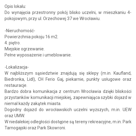
Opis lokalu:
Do wynajęcia przestronny pokój blisko uczelni, w mieszkaniu 4-
pokojowym, przy ul. Orzechowej 37 we Wrocławiu.
-Nieruchomość-
Powierzchnia pokoju 16 m2.
4. piętro.
Miejskie ogrzewanie.
Pełne wyposażenie i umeblowanie.
-Lokalizacja-
W najbliższym sąsiedztwie znajdują się sklepy (m.in. Kaufland,
Biedronka, Lidl), CH Ferio Gaj, piekarnie, punkty usługowe oraz
restauracje.
Bardzo dobra komunikacja z centrum Wrocławia dzięki bliskości
przystanków komunikacji miejskiej, zapewniająca szybki dojazd w
niemal każdy zakątek miasta.
Dogodny dojazd do wrocławskich uczelni wyższych, m.in. UEW
oraz UMW.
W niedalekiej odległości dostępne są tereny rekreacyjne, m.in. Park
Tarnogajski oraz Park Skowroni.