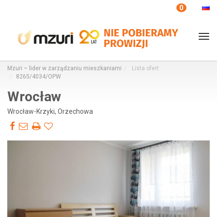
Twoje ulubione
0
Tog
nav
Mzuri – lider w zarządzaniu mieszkaniami
Lista ofert
8265/4034/OPW
Wrocław
Wrocław-Krzyki, Orzechowa