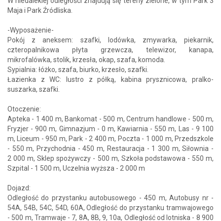
W niedalekiej odległości znajdują się tereny zielone, w tym Park 3
Maja i Park Źródliska.
-Wyposażenie-
Pokój z aneksem: szafki, lodówka, zmywarka, piekarnik,
czteropalnikowa płyta grzewcza, telewizor, kanapa,
mikrofalówka, stolik, krzesła, okap, szafa, komoda.
Sypialnia: łóżko, szafa, biurko, krzesło, szafki.
Łazienka z WC: lustro z półką, kabina prysznicowa, pralko-
suszarka, szafki.
Otoczenie:
Apteka - 1 400 m, Bankomat - 500 m, Centrum handlowe - 500 m,
Fryzjer - 900 m, Gimnazjum - 0 m, Kawiarnia - 550 m, Las - 9 100
m, Liceum - 950 m, Park - 2 400 m, Poczta - 1 000 m, Przedszkole
- 550 m, Przychodnia - 450 m, Restauracja - 1 300 m, Siłownia -
2 000 m, Sklep spożywczy - 500 m, Szkoła podstawowa - 550 m,
Szpital - 1 500 m, Uczelnia wyższa - 2 000 m
Dojazd:
Odległość do przystanku autobusowego - 450 m, Autobusy nr -
54A, 54B, 54C, 54D, 60A, Odległość do przystanku tramwajowego
- 500 m, Tramwaje - 7, 8A, 8B, 9, 10a, Odległość od lotniska - 8 900