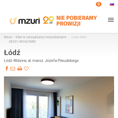
Twoje ulubione
0
Tog
nav
Mzuri – lider w zarządzaniu mieszkaniami
Lista ofert
38231/4034/OMW
Łódź
Łódź-Widzew, al. marsz. Józefa Piłsudskiego