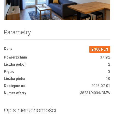
Zdjęcie 1
Parametry
Cena
2 300 PLN
Powierzchnia
37 m2
Liczba pokoi
2
Piętro
3
Liczba pięter
10
Dostępne od
2026-07-01
Numer oferty
38231/4034/OMW
Opis nieruchomości