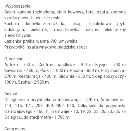
-Wyposażenie-
Salon: kanapa rozkładana, stolik kawowy, fotel, szafa, komoda,
szafka nocna, biurko + krzesło.
Kuchnia: lodówko-zamrażarka, okap, 4-palnikowa płyta
indukcyjna, piekarnik, mikrofalówka, czajnik elektryczny,
zlewozmywak.
Łazienka: pralka, wanna, WC, umywalka.
Przedpokój: szafa wnękowa, siedzisko, regał.
Otoczenie:
Apteka - 750 m, Centrum handlowe - 700 m, Fryzjer - 700 m,
Kawiarnia - 450 m, Park - 1 000 m, Poczta - 850 m, Przychodnia -
270 m, Restauracja - 400 m, Siłownia - 350 m, Sklep spożywczy -
100 m, Szpital - 2 900 m
Dojazd:
Odległość do przystanku autobusowego - 270 m, Autobusy nr -
114, 116, 121, 203, 409, N02, N43, Odległość do przystanku
tramwajowego - 160 m, Tramwaje - 10, 19, 22, 23, 26, 33, 66, 78,
Odległość do stacji metra - 1 700 m
Cena najmu: