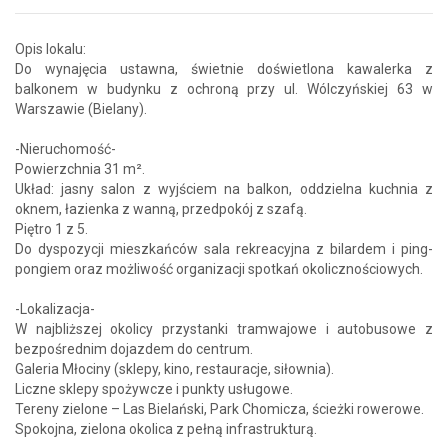
Opis lokalu:
Do wynajęcia ustawna, świetnie doświetlona kawalerka z
balkonem w budynku z ochroną przy ul. Wólczyńskiej 63 w
Warszawie (Bielany).
-Nieruchomość-
Powierzchnia 31 m².
Układ: jasny salon z wyjściem na balkon, oddzielna kuchnia z
oknem, łazienka z wanną, przedpokój z szafą.
Piętro 1 z 5.
Do dyspozycji mieszkańców sala rekreacyjna z bilardem i ping-
pongiem oraz możliwość organizacji spotkań okolicznościowych.
-Lokalizacja-
W najbliższej okolicy przystanki tramwajowe i autobusowe z
bezpośrednim dojazdem do centrum.
Galeria Młociny (sklepy, kino, restauracje, siłownia).
Liczne sklepy spożywcze i punkty usługowe.
Tereny zielone – Las Bielański, Park Chomicza, ścieżki rowerowe.
Spokojna, zielona okolica z pełną infrastrukturą.