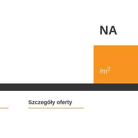
NA
2
/m
Szczegóły oferty