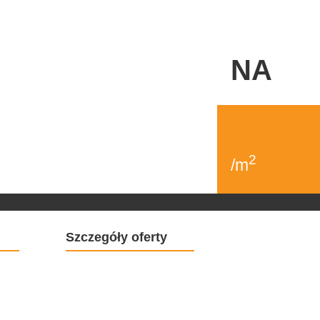
NA
2
/m
Szczegóły oferty